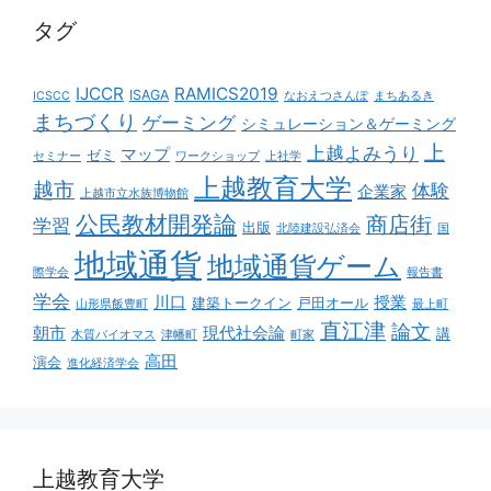
タグ
IJCCR
RAMICS2019
ISAGA
ICSCC
なおえつさんぽ
まちあるき
まちづくり
ゲーミング
シミュレーション＆ゲーミング
上
上越よみうり
マップ
ゼミ
セミナー
ワークショップ
上社学
上越教育大学
越市
体験
企業家
上越市立水族博物館
公民教材開発論
商店街
学習
出版
北陸建設弘済会
国
地域通貨
地域通貨ゲーム
際学会
報告書
学会
川口
授業
建築トークイン
戸田オール
山形県飯豊町
最上町
直江津
論文
朝市
現代社会論
講
木質バイオマス
津幡町
町家
高田
演会
進化経済学会
上越教育大学