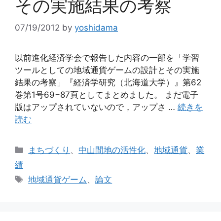
その実施結果の考察
07/19/2012
by
yoshidama
以前進化経済学会で報告した内容の一部を「学習
ツールとしての地域通貨ゲームの設計とその実施
結果の考察」『経済学研究（北海道大学）』第62
巻第1号69−87頁としてまとめました。 まだ電子
版はアップされていないので，アップさ …
続きを
読む
カ
まちづくり
、
中山間地の活性化
、
地域通貨
、
業
テ
績
ゴ
タ
地域通貨ゲーム
、
論文
リ
グ
ー