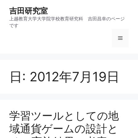
コ
吉田研究室
ン
テ
上越教育大学大学院学校教育研究科 吉田昌幸のページ
です
ン
ツ
メ
へ
ス
ニ
キ
ッ
日:
2012年7月19日
プ
ュ
ー
学習ツールとしての地
域通貨ゲームの設計と