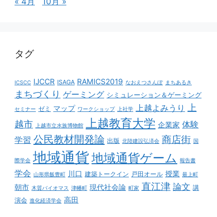
« 4月
10月 »
タグ
IJCCR
RAMICS2019
ISAGA
ICSCC
なおえつさんぽ
まちあるき
まちづくり
ゲーミング
シミュレーション＆ゲーミング
上
上越よみうり
マップ
ゼミ
セミナー
ワークショップ
上社学
上越教育大学
越市
体験
企業家
上越市立水族博物館
公民教材開発論
商店街
学習
出版
北陸建設弘済会
国
地域通貨
地域通貨ゲーム
際学会
報告書
学会
川口
授業
建築トークイン
戸田オール
山形県飯豊町
最上町
直江津
論文
朝市
現代社会論
講
木質バイオマス
津幡町
町家
高田
演会
進化経済学会