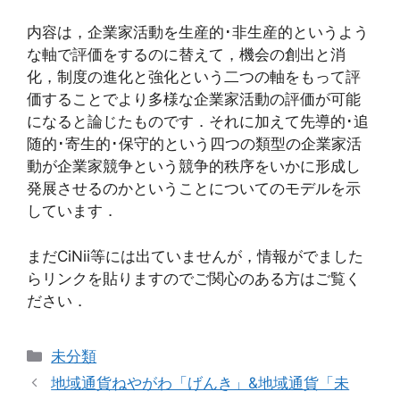
内容は，企業家活動を生産的･非生産的というよう
な軸で評価をするのに替えて，機会の創出と消
化，制度の進化と強化という二つの軸をもって評
価することでより多様な企業家活動の評価が可能
になると論じたものです．それに加えて先導的･追
随的･寄生的･保守的という四つの類型の企業家活
動が企業家競争という競争的秩序をいかに形成し
発展させるのかということについてのモデルを示
しています．
まだCiNii等には出ていませんが，情報がでました
らリンクを貼りますのでご関心のある方はご覧く
ださい．
カ
未分類
テ
地域通貨ねやがわ「げんき」&地域通貨「未
ゴ