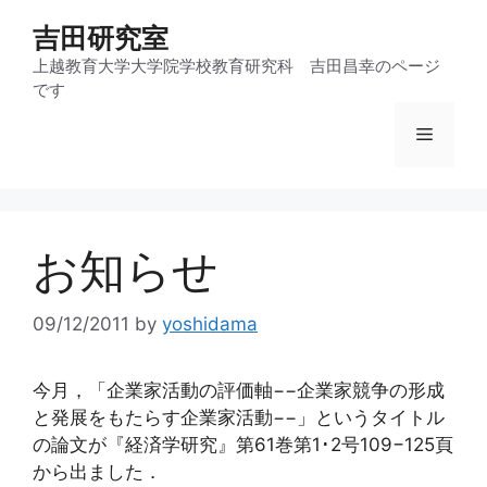
コ
吉田研究室
ン
テ
上越教育大学大学院学校教育研究科 吉田昌幸のページ
です
ン
ツ
メ
へ
ス
ニ
キ
ッ
お知らせ
プ
ュ
09/12/2011
by
yoshidama
ー
今月，「企業家活動の評価軸−−企業家競争の形成
と発展をもたらす企業家活動−−」というタイトル
の論文が『経済学研究』第61巻第1･2号109−125頁
から出ました．