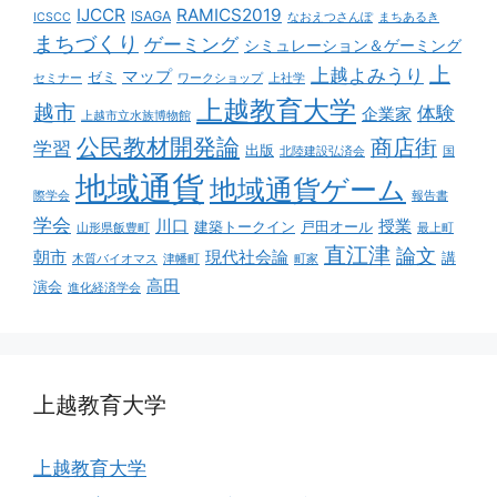
IJCCR
RAMICS2019
ISAGA
ICSCC
なおえつさんぽ
まちあるき
まちづくり
ゲーミング
シミュレーション＆ゲーミング
上
上越よみうり
マップ
ゼミ
セミナー
ワークショップ
上社学
上越教育大学
越市
体験
企業家
上越市立水族博物館
公民教材開発論
商店街
学習
出版
北陸建設弘済会
国
地域通貨
地域通貨ゲーム
際学会
報告書
学会
川口
授業
建築トークイン
戸田オール
山形県飯豊町
最上町
直江津
論文
朝市
現代社会論
講
木質バイオマス
津幡町
町家
高田
演会
進化経済学会
上越教育大学
上越教育大学