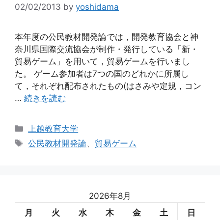
02/02/2013
by
yoshidama
本年度の公民教材開発論では，開発教育協会と神
奈川県国際交流協会が制作・発行している「新・
貿易ゲーム」を用いて，貿易ゲームを行いまし
た。 ゲーム参加者は7つの国のどれかに所属し
て，それぞれ配布されたもの(はさみや定規，コン
…
続きを読む
カ
上越教育大学
テ
タ
公民教材開発論
、
貿易ゲーム
ゴ
グ
リ
ー
2026年8月
月
火
水
木
金
土
日