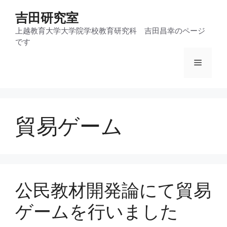
コ
吉田研究室
ン
テ
上越教育大学大学院学校教育研究科 吉田昌幸のページ
です
ン
ツ
メ
へ
ス
ニ
キ
ッ
貿易ゲーム
プ
ュ
ー
公民教材開発論にて貿易
ゲームを行いました