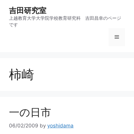
コ
吉田研究室
ン
テ
上越教育大学大学院学校教育研究科 吉田昌幸のページ
です
ン
ツ
メ
へ
ス
ニ
キ
ッ
柿崎
プ
ュ
ー
一の日市
06/02/2009
by
yoshidama