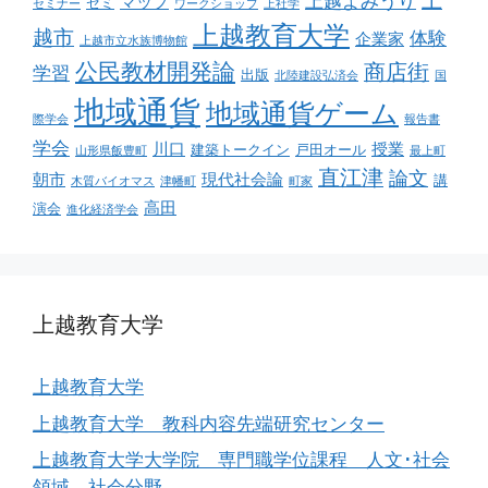
上
上越よみうり
マップ
ゼミ
セミナー
ワークショップ
上社学
上越教育大学
越市
体験
企業家
上越市立水族博物館
公民教材開発論
商店街
学習
出版
北陸建設弘済会
国
地域通貨
地域通貨ゲーム
際学会
報告書
学会
川口
授業
建築トークイン
戸田オール
山形県飯豊町
最上町
直江津
論文
朝市
現代社会論
講
木質バイオマス
津幡町
町家
高田
演会
進化経済学会
上越教育大学
上越教育大学
上越教育大学 教科内容先端研究センター
上越教育大学大学院 専門職学位課程 人文･社会
領域 社会分野