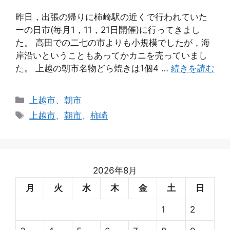
昨日，出張の帰りに柿崎駅の近くで行われていた
ーの日市(毎月1，11，21日開催)に行ってきまし
た。 高田での二七の市よりも小規模でしたが，海
岸沿いということもあってかカニを売っていまし
た。 上越の朝市名物どら焼きは1個4 …
続きを読む
カ
上越市
、
朝市
テ
タ
上越市
、
朝市
、
柿崎
ゴ
グ
リ
ー
2026年8月
月
火
水
木
金
土
日
1
2