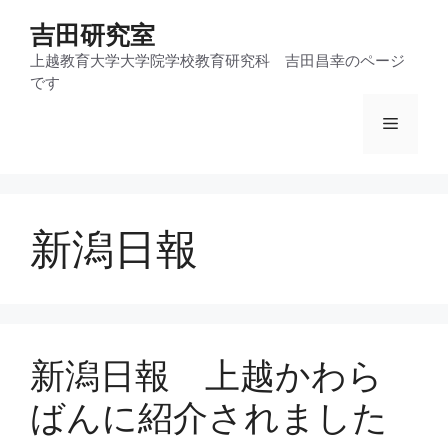
コ
吉田研究室
ン
テ
上越教育大学大学院学校教育研究科 吉田昌幸のページ
です
ン
ツ
メ
へ
ス
ニ
キ
ッ
新潟日報
プ
ュ
ー
新潟日報 上越かわら
ばんに紹介されました