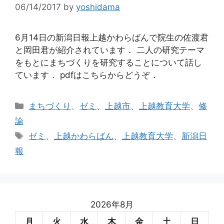
06/14/2017
by
yoshidama
6月14日の新潟日報上越かわらばんで院生の佐渡君
と岡田君が紹介されています． 二人の研究テーマ
をもとにまちづくりを研究することについて話し
ています． pdfはこちらからどうぞ．
カ
まちづくり
、
ゼミ
、
上越市
、
上越教育大学
、
修
テ
論
ゴ
タ
ゼミ
、
上越かわらばん
、
上越教育大学
、
新潟日
リ
グ
報
ー
2026年8月
月
火
水
木
金
土
日