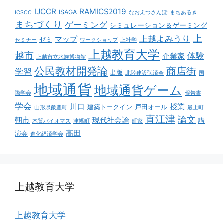
IJCCR
RAMICS2019
ISAGA
ICSCC
なおえつさんぽ
まちあるき
まちづくり
ゲーミング
シミュレーション＆ゲーミング
上
上越よみうり
マップ
ゼミ
セミナー
ワークショップ
上社学
上越教育大学
越市
体験
企業家
上越市立水族博物館
公民教材開発論
商店街
学習
出版
北陸建設弘済会
国
地域通貨
地域通貨ゲーム
際学会
報告書
学会
川口
授業
建築トークイン
戸田オール
山形県飯豊町
最上町
直江津
論文
朝市
現代社会論
講
木質バイオマス
津幡町
町家
高田
演会
進化経済学会
上越教育大学
上越教育大学