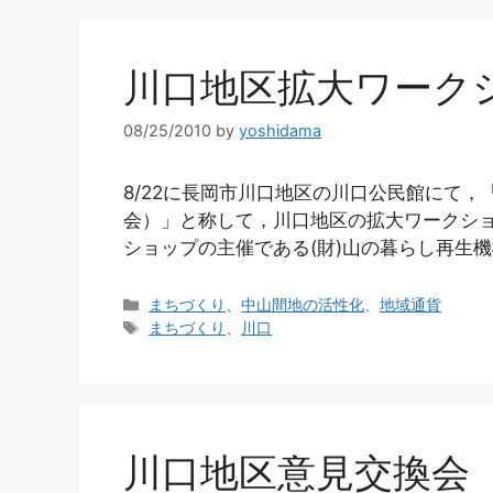
ー
川口地区拡大ワーク
08/25/2010
by
yoshidama
8/22に長岡市川口地区の川口公民館にて
会）」と称して，川口地区の拡大ワークシ
ショップの主催である(財)山の暮らし再生機
カ
まちづくり
、
中山間地の活性化
、
地域通貨
テ
タ
まちづくり
、
川口
ゴ
グ
リ
ー
川口地区意見交換会