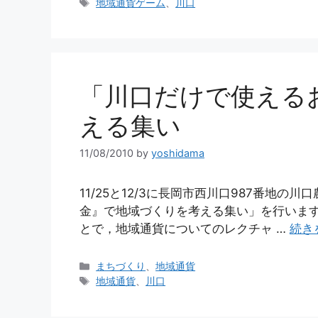
テ
タ
地域通貨ゲーム
、
川口
ゴ
グ
リ
ー
「川口だけで使える
える集い
11/08/2010
by
yoshidama
11/25と12/3に長岡市西川口987番地
金』で地域づくりを考える集い」を行います。
とで，地域通貨についてのレクチャ …
続き
カ
まちづくり
、
地域通貨
テ
タ
地域通貨
、
川口
ゴ
グ
リ