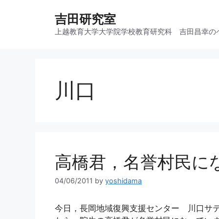
コ
吉田研究室
ン
テ
上越教育大学大学院学校教育研究科 吉田昌幸の
ン
ツ
へ
ス
川口
キ
ッ
プ
高橋君，名誉村民に
04/06/2011
by
yoshidama
今日，長岡地域復興支援センター 川口サテ