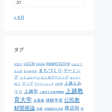
31
« 6月
タグ
IJCCR
RAMICS2019
ISAGA
ICSCC
なおえつ
まちづくり
ゲーミン
さんぽ
まちあるき
グ
シミュレーション＆ゲーミング
セミナー
上越よみ
マップ
ゼミ
ワークショップ
上社学
上越教
上越市
うり
上越市立水族博物館
育大学
公民教
体験学習
企業家
材開発論
商店街
出版
北陸建設弘済会
国