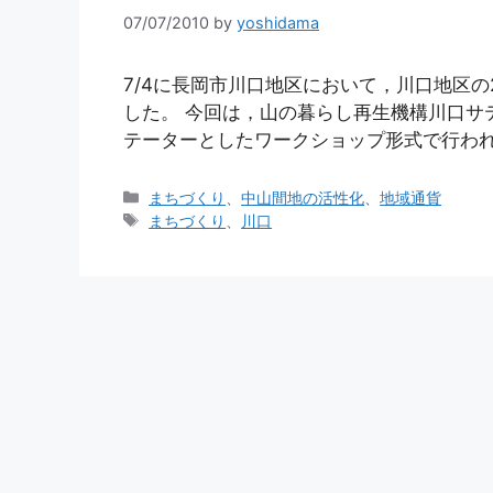
07/07/2010
by
yoshidama
7/4に長岡市川口地区において，川口地区の
した。 今回は，山の暮らし再生機構川口サ
テーターとしたワークショップ形式で行われ
カ
まちづくり
、
中山間地の活性化
、
地域通貨
テ
タ
まちづくり
、
川口
ゴ
グ
リ
ー