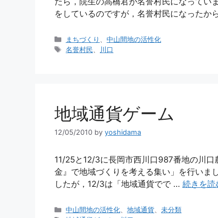
たら，院生の高橋君が名誉村民になっていま
をしているのですが，名誉村民になったから
カ
まちづくり
、
中山間地の活性化
テ
タ
名誉村民
、
川口
ゴ
グ
リ
ー
地域通貨ゲーム
12/05/2010
by
yoshidama
11/25と12/3に長岡市西川口987番地
金』で地域づくりを考える集い」を行いまし
したが，12/3は「地域通貨でで …
続きを読
カ
中山間地の活性化
、
地域通貨
、
未分類