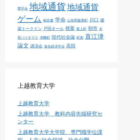
地域通貨
地域通貨
際学会
ゲーム
学会
川口
建
報告書
山形県飯豊町
授業
朝市
築トークイン
戸田オール
最上町
木
直江津
現代社会論
質バイオマス
津幡町
町家
論文
高田
講演会
進化経済学会
上越教育大学
上越教育大学
上越教育大学 教科内容先端研究セ
ンター
上越教育大学大学院 専門職学位課
程 人文･社会領域 社会分野