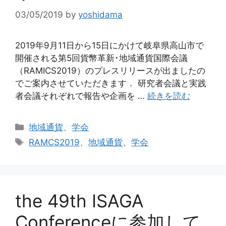
03/05/2019
by
yoshidama
2019年9月11日から15日にかけて岐阜県高山市で
開催される第5回貨幣革新･地域通貨国際会議
（RAMICS2019）のプレスリリースが出ましたの
でご案内させていただきます． 研究者会議と実践
者会議それぞれで報告や企画を …
続きを読む
カ
地域通貨
、
学会
テ
タ
RAMCS2019
、
地域通貨
、
学会
ゴ
グ
リ
ー
the 49th ISAGA
Conferenceに参加して