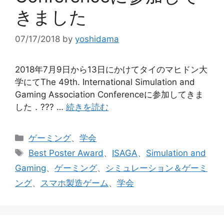
きました
07/17/2018
by
yoshidama
2018年7月9日から13日にかけてタイのマヒドン大
学にてThe 49th. International Simulation and
Gaming Association Conferenceに参加してきま
した．??? …
続きを読む
カ
ゲーミング
、
学会
テ
タ
Best Poster Award
、
ISAGA
、
Simulation and
ゴ
グ
Gaming
、
ゲーミング
、
シミュレーション＆ゲーミ
リ
ング
、
スマホ製造ゲーム
、
学会
ー