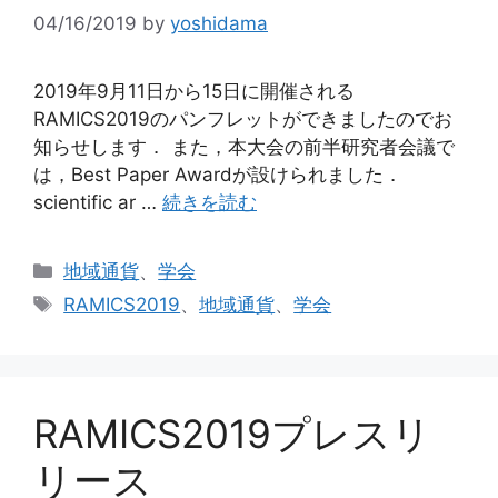
04/16/2019
by
yoshidama
2019年9月11日から15日に開催される
RAMICS2019のパンフレットができましたのでお
知らせします． また，本大会の前半研究者会議で
は，Best Paper Awardが設けられました．
scientific ar …
続きを読む
カ
地域通貨
、
学会
テ
タ
RAMICS2019
、
地域通貨
、
学会
ゴ
グ
リ
ー
RAMICS2019プレスリ
リース