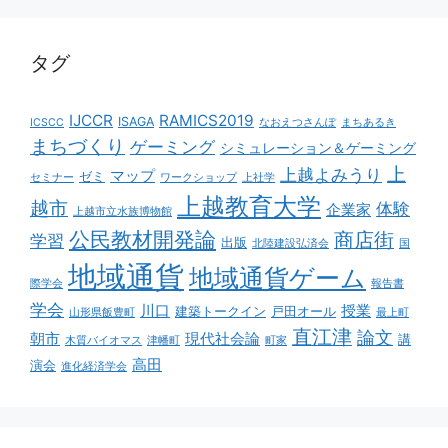
タグ
IJCCR
RAMICS2019
ISAGA
ICSCC
なおえつさんぽ
まちあるき
まちづくり
ゲーミング
シミュレーション＆ゲーミング
上
上越よみうり
マップ
ゼミ
セミナー
ワークショップ
上社学
上越教育大学
越市
体験
企業家
上越市立水族博物館
公民教材開発論
商店街
学習
出版
北陸建設弘済会
国
地域通貨
地域通貨ゲーム
際学会
報告書
学会
川口
授業
建築トークイン
戸田オール
山形県飯豊町
最上町
直江津
論文
朝市
現代社会論
講
木質バイオマス
津幡町
町家
高田
演会
進化経済学会