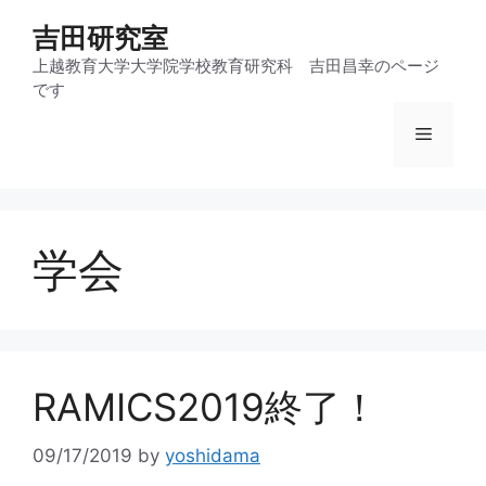
コ
吉田研究室
ン
テ
上越教育大学大学院学校教育研究科 吉田昌幸のページ
です
ン
ツ
メ
へ
ス
ニ
キ
ッ
学会
プ
ュ
ー
RAMICS2019終了！
09/17/2019
by
yoshidama