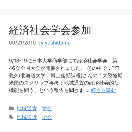
ゴ
グ
リ
ー
経済社会学会参加
09/21/2010
by
yoshidama
9/18-19に日本大学商学部にて経済社会学会 第
46会全国大会が開催されました。 その中で，宮?
義久(北海道大学 博士後期課程)さんの「大恐慌期
米国のスクリップ再考：地域通貨の経済社会的な
機能を問う」という報告を聞きま …
続きを読む
カ
地域通貨
、
学会
テ
タ
地域通貨
、
学会
ゴ
グ
リ