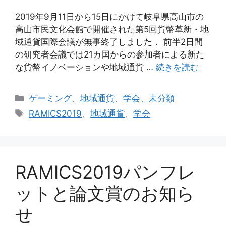
2019年9月11日から15日にかけて岐阜県高山市の
高山市民文化会館で開催された第5回貨幣革新・地
域通貨国際会議が無事終了しました． 前半2日間
の研究者会議では21カ国からの参加者による新た
な貨幣イノベーションや地域通貨 …
続きを読む
カ
ゲーミング
、
地域通貨
、
学会
、
未分類
テ
タ
RAMICS2019
、
地域通貨
、
学会
ゴ
グ
リ
ー
RAMICS2019パンフレ
ットと論文賞のお知ら
せ