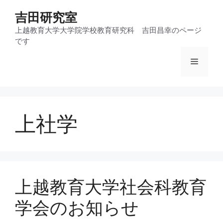
コ
吉田研究室
ン
テ
上越教育大学大学院学校教育研究科 吉田昌幸のページ
です
ン
ツ
メ
へ
ス
ニ
キ
ッ
上社学
プ
ュ
ー
上越教育大学社会科教育
学会のお知らせ