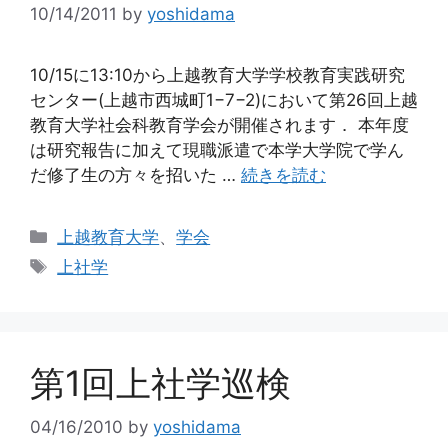
10/14/2011
by
yoshidama
10/15に13:10から上越教育大学学校教育実践研究
センター(上越市西城町1−7−2)において第26回上越
教育大学社会科教育学会が開催されます． 本年度
は研究報告に加えて現職派遣で本学大学院で学ん
だ修了生の方々を招いた …
続きを読む
カ
上越教育大学
、
学会
テ
タ
上社学
ゴ
グ
リ
ー
第1回上社学巡検
04/16/2010
by
yoshidama