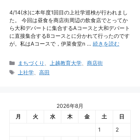
4/14(水)に本年度1回目の上社学巡検が行われまし
た。 今回は昼食を商店街周辺の飲食店でとってか
ら大和デパートに集合するAコースと大和デパート
に直接集合するBコースとに分かれて行ったのです
が。私はAコースで，伊菜食堂n …
続きを読む
カ
まちづくり
、
上越教育大学
、
商店街
テ
タ
上社学
、
高田
ゴ
グ
リ
ー
2026年8月
月
火
水
木
金
土
日
1
2