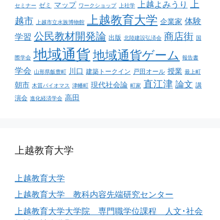
上
上越よみうり
マップ
ゼミ
セミナー
ワークショップ
上社学
上越教育大学
越市
体験
企業家
上越市立水族博物館
公民教材開発論
商店街
学習
出版
北陸建設弘済会
国
地域通貨
地域通貨ゲーム
際学会
報告書
学会
川口
授業
建築トークイン
戸田オール
山形県飯豊町
最上町
直江津
論文
朝市
現代社会論
講
木質バイオマス
津幡町
町家
高田
演会
進化経済学会
上越教育大学
上越教育大学
上越教育大学 教科内容先端研究センター
上越教育大学大学院 専門職学位課程 人文･社会