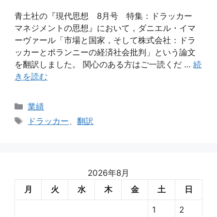
青土社の『現代思想 8月号 特集：ドラッカー
マネジメントの思想』において，ダニエル・イマ
ーヴァール「市場と国家，そして株式会社：ドラ
ッカーとポランニーの経済社会批判」という論文
を翻訳しました。 関心のある方はご一読くだ …
続
きを読む
カ
業績
テ
タ
ドラッカー
、
翻訳
ゴ
グ
リ
ー
2026年8月
月
火
水
木
金
土
日
1
2