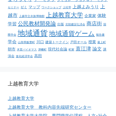
上
上越よみうり
マップ
ゼミ
セミナー
ワークショップ
上社学
上越教育大学
越市
体験
企業家
上越市立水族博物館
公民教材開発論
商店街
学習
出版
北陸建設弘済会
国
地域通貨
地域通貨ゲーム
際学会
報告書
学会
川口
授業
建築トークイン
戸田オール
山形県飯豊町
最上町
直江津
論文
朝市
現代社会論
講
木質バイオマス
津幡町
町家
高田
演会
進化経済学会
上越教育大学
上越教育大学
上越教育大学 教科内容先端研究センター
上越教育大学大学院 専門職学位課程 人文･社会