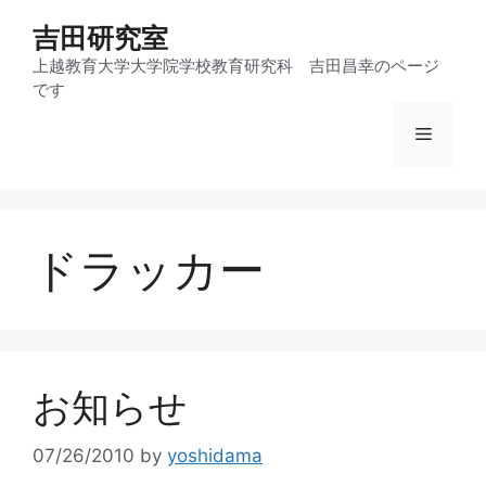
コ
吉田研究室
ン
テ
上越教育大学大学院学校教育研究科 吉田昌幸のページ
です
ン
ツ
メ
へ
ス
ニ
キ
ッ
ドラッカー
プ
ュ
ー
お知らせ
07/26/2010
by
yoshidama