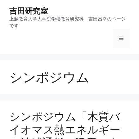
コ
吉田研究室
ン
テ
上越教育大学大学院学校教育研究科 吉田昌幸のページ
です
ン
ツ
メ
へ
ス
ニ
キ
ッ
シンポジウム
プ
ュ
ー
シンポジウム「木質バ
イオマス熱エネルギー