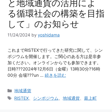
と地域通貨の活用によ
る循環社会の構築を目指
して」のお知らせ
11/24/2024
by
yoshidama
これまでRISTEXで行ってきた研究に関して、シン
ポジウムを開催します。ご関心のある方は是非参
加ください。オンラインからでも参加できます。
日時???2024年12月6日（金曜）13時30分?16時
00分 会場???un …
続きを読む
カ
地域通貨
テ
タ
RISTEX
、
シンポジウム
、
地域通貨
、
最上町
ゴ
グ
リ