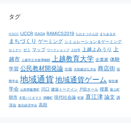
タグ
IJCCR
RAMICS2019
ISAGA
ICSCC
なおえつさんぽ
まちあるき
まちづくり
ゲーミング
シミュレーション＆ゲーミング
上
上越よみうり
マップ
ゼミ
セミナー
ワークショップ
上社学
上越教育大学
越市
体験
企業家
上越市立水族博物館
公民教材開発論
商店街
学習
出版
北陸建設弘済会
国
地域通貨
地域通貨ゲーム
際学会
報告書
学会
川口
授業
建築トークイン
戸田オール
山形県飯豊町
最上町
直江津
論文
朝市
現代社会論
講
木質バイオマス
津幡町
町家
高田
演会
進化経済学会