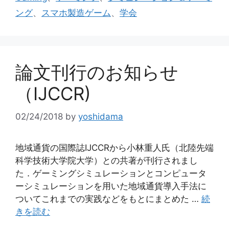
リ
ング
、
スマホ製造ゲーム
、
学会
ー
論文刊行のお知らせ
（IJCCR)
02/24/2018
by
yoshidama
地域通貨の国際誌IJCCRから小林重人氏（北陸先端
科学技術大学院大学）との共著が刊行されまし
た．ゲーミングシミュレーションとコンピュータ
ーシミュレーションを用いた地域通貨導入手法に
ついてこれまでの実践などをもとにまとめた …
続
きを読む