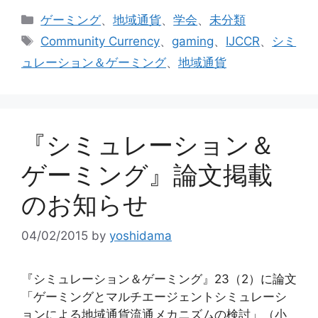
カ
ゲーミング
、
地域通貨
、
学会
、
未分類
テ
タ
Community Currency
、
gaming
、
IJCCR
、
シミ
ゴ
グ
ュレーション＆ゲーミング
、
地域通貨
リ
ー
『シミュレーション＆
ゲーミング』論文掲載
のお知らせ
04/02/2015
by
yoshidama
『シミュレーション＆ゲーミング』23（2）に論文
「ゲーミングとマルチエージェントシミュレーシ
ョンによる地域通貨流通メカニズムの検討」（小