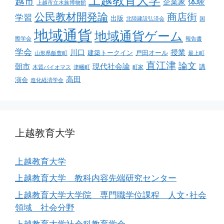
上越教育大学
越市
体験
企業家
上越市立水族博物館
公民教材開発論
商店街
学習
出版
北陸建設弘済会
国
地域通貨
地域通貨ゲーム
際学会
報告書
学会
川口
授業
建築トークイン
戸田オール
山形県飯豊町
最上町
直江津
論文
朝市
現代社会論
講
木質バイオマス
津幡町
町家
高田
演会
進化経済学会
上越教育大学
上越教育大学
上越教育大学 教科内容先端研究センター
上越教育大学大学院 専門職学位課程 人文･社会
領域 社会分野