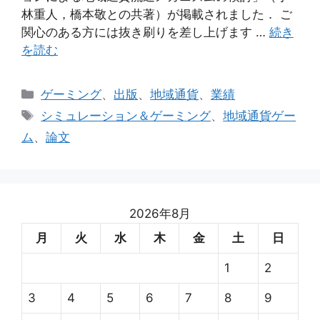
林重人，橋本敬との共著）が掲載されました． ご
関心のある方には抜き刷りを差し上げます …
続き
を読む
カ
ゲーミング
、
出版
、
地域通貨
、
業績
テ
タ
シミュレーション＆ゲーミング
、
地域通貨ゲー
ゴ
グ
ム
、
論文
リ
ー
2026年8月
月
火
水
木
金
土
日
1
2
3
4
5
6
7
8
9