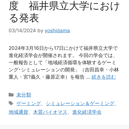
度 福井県立大学におけ
る発表
03/14/2024
by
yoshidama
2024年3月16日から17日にかけて福井県立大学で
進化経済学会が開催されます。 今回の学会では、
一般報告として「地域経済循環を体験するゲーミ
ング･シミュレーションの開発」（吉田昌幸・小林
重人・宮?義久・藤原正幸）を報告 …
続きを読む
カ
未分類
テ
タ
ゲーミング
、
シミュレーション＆ゲーミング
、
ゴ
グ
地域通貨
、
木質バイオマス
、
進化経済学会
リ
ー