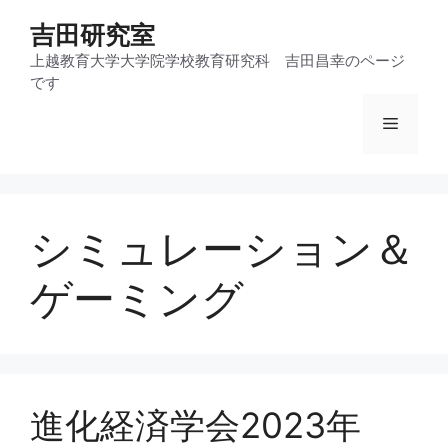
コ
吉田研究室
ン
テ
上越教育大学大学院学校教育研究科 吉田昌幸のページ
です
ン
ツ
メ
へ
ス
ニ
キ
ッ
シミュレーション＆
プ
ュ
ゲーミング
ー
進化経済学会2023年