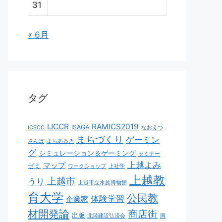
31
« 6月
タグ
IJCCR
RAMICS2019
ISAGA
ICSCC
なおえつ
まちづくり
ゲーミン
さんぽ
まちあるき
グ
シミュレーション＆ゲーミング
セミナー
上越よみ
マップ
ゼミ
ワークショップ
上社学
上越教
上越市
うり
上越市立水族博物館
育大学
公民教
体験学習
企業家
材開発論
商店街
出版
北陸建設弘済会
国