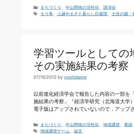
カ
まちづくり
、
中山間地の活性化
、
講演会
テ
タ
モリ券
、
上越やまざと暮らし応援団
、
土佐の森・
ゴ
グ
リ
ー
学習ツールとしての
その実施結果の考察
07/19/2012
by
yoshidama
以前進化経済学会で報告した内容の一部を
施結果の考察」『経済学研究（北海道大学）』
電子版はアップされていないので，アップさ
カ
まちづくり
、
中山間地の活性化
、
地域通貨
、
業績
テ
タ
地域通貨ゲーム
、
論文