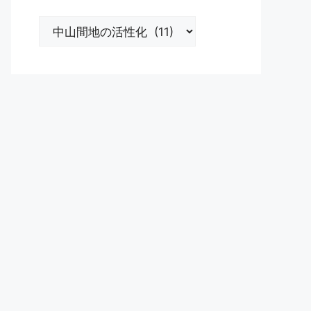
カ
テ
ゴ
リ
ー