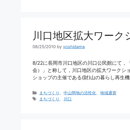
ゴ
グ
リ
ー
川口地区拡大ワーク
08/25/2010
by
yoshidama
8/22に長岡市川口地区の川口公民館にて
会）」と称して，川口地区の拡大ワークシ
ショップの主催である(財)山の暮らし再生機
カ
まちづくり
、
中山間地の活性化
、
地域通貨
テ
タ
まちづくり
、
川口
ゴ
グ
リ
ー