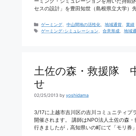
ーミング・シミュレーションを用いた持続
セスの設計」を豊田知世（島根県立大学）先
カ
ゲーミング
、
中山間地の活性化
、
地域通貨
、
業績
テ
タ
ゲーミング･シミュレーション
、
合意形成
、
地域
ゴ
グ
リ
ー
土佐の森・救援隊 
せ
02/25/2013
by
yoshidama
3/17に上越市吉川区の吉川コミュニティ
開催されます。 講師はNPO法人土佐の森
行きましたが，高知県いの町にて「モリ券」