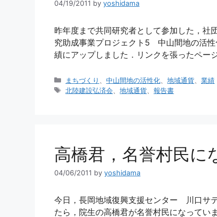
04/19/2011
by
yoshidama
昨年度まで共同研究者として参加した，社
究助成事業プロジェクト5 中山間地の活性
績にアップしました．リンクを張ったページ
カ
まちづくり
、
中山間地の活性化
、
地域通貨
、
業績
テ
タ
北陸建設弘済会
、
地域通貨
、
報告書
ゴ
グ
リ
ー
高橋君，名誉村民に
04/06/2011
by
yoshidama
今日，長岡地域復興支援センター 川口サテ
たら，院生の高橋君が名誉村民になっていま