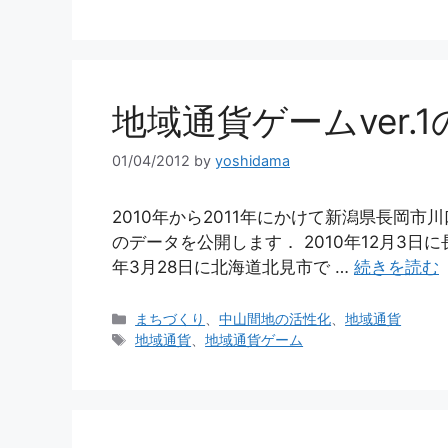
ゴ
グ
リ
ー
地域通貨ゲームver.
01/04/2012
by
yoshidama
2010年から2011年にかけて新潟県長岡
のデータを公開します． 2010年12月3日
年3月28日に北海道北見市で …
続きを読む
カ
まちづくり
、
中山間地の活性化
、
地域通貨
テ
タ
地域通貨
、
地域通貨ゲーム
ゴ
グ
リ
ー