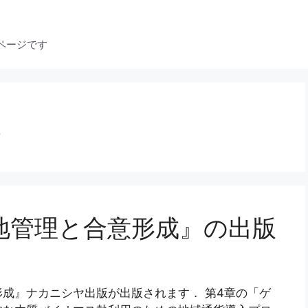
ページです
化
地管理と合意形成』の出版
成』ナカニシヤ出版が出版されます． 第4章の「ゲ