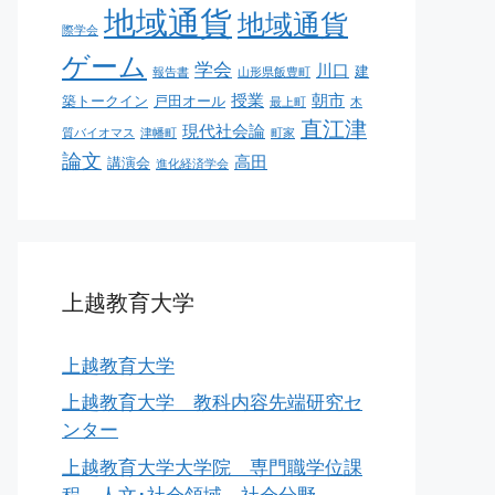
地域通貨
地域通貨
際学会
ゲーム
学会
川口
建
報告書
山形県飯豊町
授業
朝市
築トークイン
戸田オール
最上町
木
直江津
現代社会論
質バイオマス
津幡町
町家
論文
高田
講演会
進化経済学会
上越教育大学
上越教育大学
上越教育大学 教科内容先端研究セ
ンター
上越教育大学大学院 専門職学位課
程 人文･社会領域 社会分野