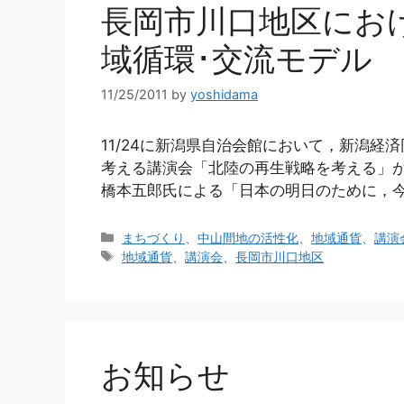
長岡市川口地区にお
域循環･交流モデル
11/25/2011
by
yoshidama
11/24に新潟県自治会館において，新潟
考える講演会「北陸の再生戦略を考える」が
橋本五郎氏による「日本の明日のために，今
カ
まちづくり
、
中山間地の活性化
、
地域通貨
、
講演
テ
タ
地域通貨
、
講演会
、
長岡市川口地区
ゴ
グ
リ
ー
お知らせ