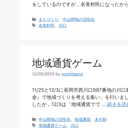
をしているのですが，名誉村民になったから
カ
まちづくり
、
中山間地の活性化
テ
タ
名誉村民
、
川口
ゴ
グ
リ
ー
地域通貨ゲーム
12/05/2010
by
yoshidama
11/25と12/3に長岡市西川口987番地
金』で地域づくりを考える集い」を行いまし
したが，12/3は「地域通貨でで …
続きを読
カ
中山間地の活性化
、
地域通貨
、
未分類
テ
タ
地域通貨ゲーム
、
川口