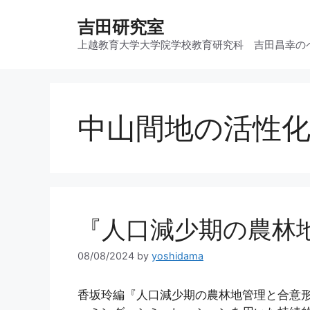
コ
吉田研究室
ン
テ
上越教育大学大学院学校教育研究科 吉田昌幸の
ン
ツ
へ
ス
中山間地の活性
キ
ッ
プ
『人口減少期の農林
08/08/2024
by
yoshidama
香坂玲編『人口減少期の農林地管理と合意形