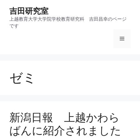
コ
吉田研究室
ン
テ
上越教育大学大学院学校教育研究科 吉田昌幸のページ
です
ン
ツ
メ
へ
ス
ニ
キ
ッ
ゼミ
プ
ュ
ー
新潟日報 上越かわら
ばんに紹介されました