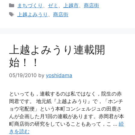
カ
まちづくり
、
ゼミ
、
上越市
、
商店街
テ
タ
上越よみうり
、
商店街
ゴ
グ
リ
ー
上越よみうり連載開
始！！
05/19/2010
by
yoshidama
といっても，連載するのは私ではなく，院生の赤
岡君です。 地元紙『上越よみうり』で，「ホンチ
ョウ宅配便」という本町コンシェルジュの田鹿さ
んが企画した月1回の連載があります。赤岡君が本
町商店街の研究をしていることもあって，こ …
続
きを読む