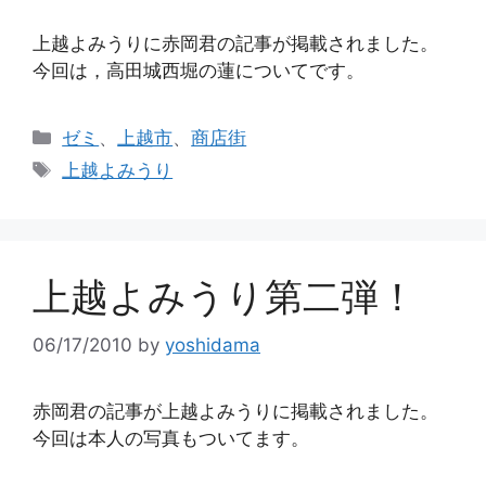
上越よみうりに赤岡君の記事が掲載されました。
今回は，高田城西堀の蓮についてです。
カ
ゼミ
、
上越市
、
商店街
テ
タ
上越よみうり
ゴ
グ
リ
ー
上越よみうり第二弾！
06/17/2010
by
yoshidama
赤岡君の記事が上越よみうりに掲載されました。
今回は本人の写真もついてます。