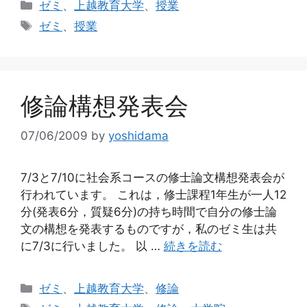
カ
ゼミ
、
上越教育大学
、
授業
テ
タ
ゼミ
、
授業
ゴ
グ
リ
ー
修論構想発表会
07/06/2009
by
yoshidama
7/3と7/10に社会系コースの修士論文構想発表会が
行われています。 これは，修士課程1年生が一人12
分(発表6分，質疑6分)の持ち時間で自分の修士論
文の構想を発表するものですが，私のゼミ生は共
に7/3に行いました。 以 …
続きを読む
カ
ゼミ
、
上越教育大学
、
修論
テ
タ