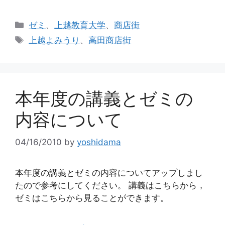
カ
ゼミ
、
上越教育大学
、
商店街
テ
タ
上越よみうり
、
高田商店街
ゴ
グ
リ
ー
本年度の講義とゼミの
内容について
04/16/2010
by
yoshidama
本年度の講義とゼミの内容についてアップしまし
たので参考にしてください。 講義はこちらから，
ゼミはこちらから見ることができます。