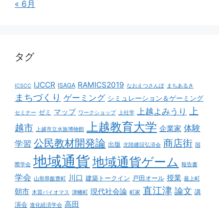
« 6月
タグ
IJCCR
RAMICS2019
ISAGA
ICSCC
なおえつさんぽ
まちあるき
まちづくり
ゲーミング
シミュレーション＆ゲーミング
上
上越よみうり
マップ
ゼミ
セミナー
ワークショップ
上社学
上越教育大学
越市
体験
企業家
上越市立水族博物館
公民教材開発論
商店街
学習
出版
北陸建設弘済会
国
地域通貨
地域通貨ゲーム
際学会
報告書
学会
川口
授業
建築トークイン
戸田オール
山形県飯豊町
最上町
直江津
論文
朝市
現代社会論
講
木質バイオマス
津幡町
町家
高田
演会
進化経済学会