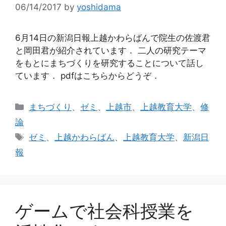
06/14/2017
by
yoshidama
6月14日の新潟日報上越かわらばんで院生の佐渡君
と岡田君が紹介されています． 二人の研究テーマ
をもとにまちづくりを研究することについて話し
ています． pdfはこちらからどうぞ．
カ
まちづくり
、
ゼミ
、
上越市
、
上越教育大学
、
修
テ
論
ゴ
タ
ゼミ
、
上越かわらばん
、
上越教育大学
、
新潟日
リ
グ
報
ー
ゲームで社会科授業を