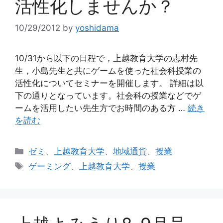
活性化しませんか？
10/29/2012
by
yoshidama
10/31から以下の日程で，上越教育大学の志村先
生，小島先生と共にゲームを使った社会科授業の
活性化についてセミナーを開催します。 詳細は以
下の通りとなっています。社会科の授業などでゲ
ームを活用したい先生方でお時間のある方 …
続き
を読む
カ
ゼミ
、
上越教育大学
、
地域通貨
、
授業
テ
タ
ゲーミング
、
上越教育大学
、
授業
ゴ
グ
リ
ー