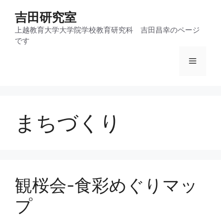
コ
吉田研究室
ン
テ
上越教育大学大学院学校教育研究科 吉田昌幸のページ
です
ン
ツ
メ
へ
ス
ニ
キ
ッ
まちづくり
プ
ュ
ー
観桜会-食彩めぐりマッ
プ