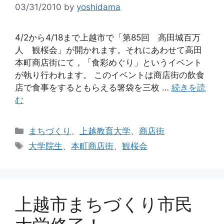
03/31/2010
by
yoshidama
4/2から4/18まで上越市で「第85回 高田城百万
人 観桜会」が開かれます。それにあわせて高田
本町商店街にて，「食彩めぐり」というイベント
が執り行われます。 このイベントは商店街の飲食
店で食事をするともらえる箸袋を三枚 …
続きを読
む
カ
まちづくり
、
上越教育大学
、
商店街
テ
タ
大学院生
、
本町商店街
、
観桜会
ゴ
グ
リ
ー
上越市まちづくり市民