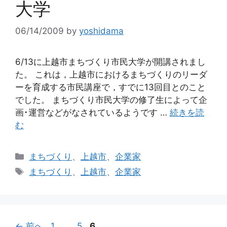
大学
06/14/2009
by
yoshidama
6/13に上越市まちづくり市民大学が開講されまし
た。 これは，上越市におけるまちづくりのリーダ
ーを育成する市民講座で，すでに13回目とのこと
でした。 まちづくり市民大学の修了生によって企
画･運営などがなされているようです …
続きを読
む
カ
まちづくり
、
上越市
、
企業家
テ
タ
まちづくり
、
上越市
、
企業家
ゴ
グ
リ
ー
ペ
ペ
ペ
←
前へ
1
…
5
6