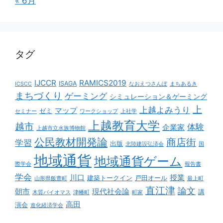
« 6月
タグ
IJCCR
RAMICS2019
ISAGA
ICSCC
なおえつさんぽ
まちあるき
まちづくり
ゲーミング
シミュレーション＆ゲーミング
上
上越よみうり
マップ
ゼミ
セミナー
ワークショップ
上社学
上越教育大学
越市
体験
企業家
上越市立水族博物館
公民教材開発論
商店街
学習
出版
北陸建設弘済会
国
地域通貨
地域通貨ゲーム
際学会
報告書
学会
川口
授業
建築トークイン
戸田オール
山形県飯豊町
最上町
直江津
論文
朝市
現代社会論
講
木質バイオマス
津幡町
町家
高田
演会
進化経済学会