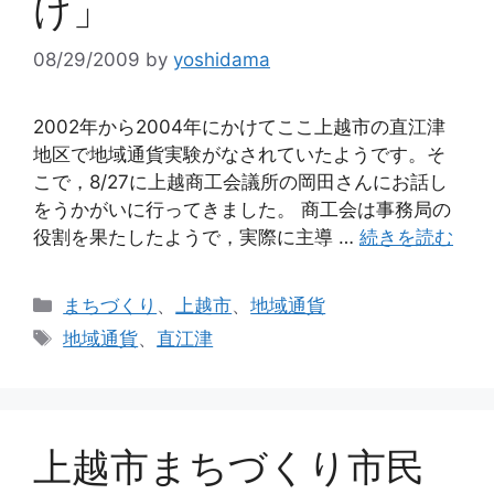
け」
08/29/2009
by
yoshidama
2002年から2004年にかけてここ上越市の直江津
地区で地域通貨実験がなされていたようです。そ
こで，8/27に上越商工会議所の岡田さんにお話し
をうかがいに行ってきました。 商工会は事務局の
役割を果たしたようで，実際に主導 …
続きを読む
カ
まちづくり
、
上越市
、
地域通貨
テ
タ
地域通貨
、
直江津
ゴ
グ
リ
ー
上越市まちづくり市民