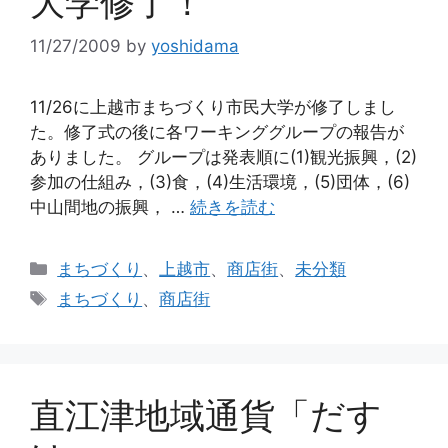
大学修了！
11/27/2009
by
yoshidama
11/26に上越市まちづくり市民大学が修了しまし
た。修了式の後に各ワーキンググループの報告が
ありました。 グループは発表順に(1)観光振興，(2)
参加の仕組み，(3)食，(4)生活環境，(5)団体，(6)
中山間地の振興， …
続きを読む
カ
まちづくり
、
上越市
、
商店街
、
未分類
テ
タ
まちづくり
、
商店街
ゴ
グ
リ
ー
直江津地域通貨「だす