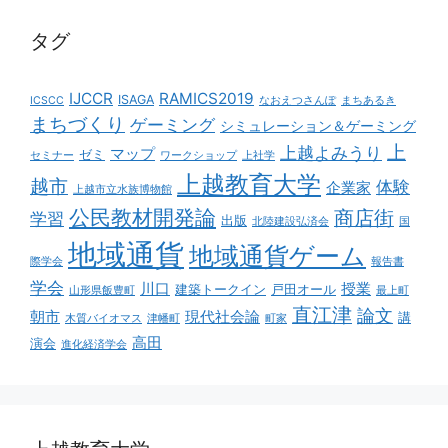
タグ
IJCCR
RAMICS2019
ISAGA
ICSCC
なおえつさんぽ
まちあるき
まちづくり
ゲーミング
シミュレーション＆ゲーミング
上
上越よみうり
マップ
ゼミ
セミナー
ワークショップ
上社学
上越教育大学
越市
体験
企業家
上越市立水族博物館
公民教材開発論
商店街
学習
出版
北陸建設弘済会
国
地域通貨
地域通貨ゲーム
際学会
報告書
学会
川口
授業
建築トークイン
戸田オール
山形県飯豊町
最上町
直江津
論文
朝市
現代社会論
講
木質バイオマス
津幡町
町家
高田
演会
進化経済学会