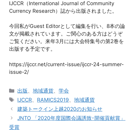
IJCCR（International Journal of Community
Currency Research）誌から出版されました。
今回私がGuest Editorとして編集を行い、8本の論
文が掲載されています。ご関心のある方はどうぞ
ご覧ください。来年3月には大会特集号の第2巻を
出版する予定です。
https://ijccr.net/current-issue/ijccr-24-summer-
issue-2/
カ
出版
、
地域通貨
、
学会
テ
タ
IJCCR
、
RAMICS2019
、
地域通貨
ゴ
グ
建築トークイン上越2020のお知らせ
リ
JNTO 「2020年度国際会議誘致･開催貢献賞」
ー
受賞