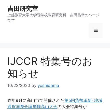
コ
吉田研究室
ン
テ
上越教育大学大学院学校教育研究科 吉田昌幸のページ
です
ン
ツ
メ
へ
ス
ニ
キ
ッ
IJCCR 特集号のお
プ
ュ
知らせ
ー
10/22/2020
by
yoshidama
昨年9月に高山市で開催された
第5回貨幣革新･地域
通貨国際会議飛騨高山大会
の大会特集号が