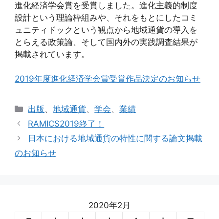
進化経済学会賞を受賞しました。進化主義的制度
設計という理論枠組みや、それをもとにしたコミ
ュニティドックという観点から地域通貨の導入を
とらえる政策論、そして国内外の実践調査結果が
掲載されています。
2019年度進化経済学会賞受賞作品決定のお知らせ
カ
出版
、
地域通貨
、
学会
、
業績
テ
RAMICS2019終了！
ゴ
日本における地域通貨の特性に関する論文掲載
リ
のお知らせ
ー
2020年2月