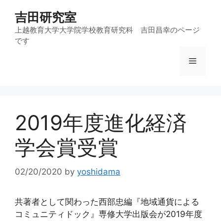
コ
吉田研究室
ン
テ
上越教育大学大学院学校教育研究科 吉田昌幸のページ
です
ン
ツ
メ
へ
ス
ニ
キ
ッ
2019年度進化経済
プ
ュ
学会賞受賞
ー
02/20/2020
by
yoshidama
共著者として関わった西部忠編『地域通貨による
コミュニティドック』専修大学出版会が2019年度