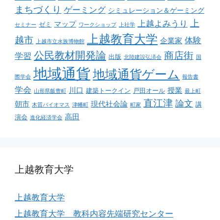
まちづくり
ゲーミング
シミュレーション＆ゲーミング
上
上越よみうり
マップ
ゼミ
セミナー
ワークショップ
上社学
上越教育大学
越市
体験
企業家
上越市立水族博物館
公民教材開発論
商店街
学習
出版
北陸建設弘済会
国
地域通貨
地域通貨ゲーム
際学会
報告書
学会
川口
授業
建築トークイン
戸田オール
山形県飯豊町
最上町
直江津
論文
朝市
現代社会論
講
木質バイオマス
津幡町
町家
高田
演会
進化経済学会
上越教育大学
上越教育大学
上越教育大学 教科内容先端研究センター