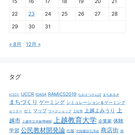
15
16
17
18
19
20
21
22
23
24
25
26
27
28
29
30
31
« 8月
12月 »
タグ
IJCCR
RAMICS2019
ISAGA
ICSCC
なおえつさんぽ
まちあるき
まちづくり
ゲーミング
シミュレーション＆ゲーミング
上
上越よみうり
マップ
ゼミ
セミナー
ワークショップ
上社学
上越教育大学
越市
体験
企業家
上越市立水族博物館
公民教材開発論
商店街
学習
出版
北陸建設弘済会
国