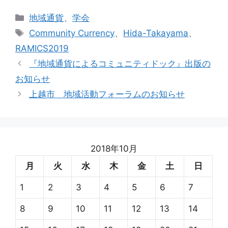
カ
地域通貨
、
学会
テ
タ
Community Currency
、
Hida-Takayama
、
ゴ
グ
RAMICS2019
リ
『地域通貨によるコミュニティドック』出版の
ー
お知らせ
上越市 地域活動フォーラムのお知らせ
2018年10月
月
火
水
木
金
土
日
1
2
3
4
5
6
7
8
9
10
11
12
13
14