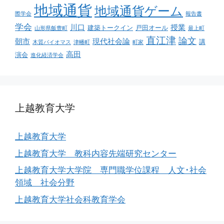
地域通貨
地域通貨ゲーム
際学会
報告書
学会
川口
授業
建築トークイン
戸田オール
山形県飯豊町
最上町
直江津
論文
朝市
現代社会論
講
木質バイオマス
津幡町
町家
高田
演会
進化経済学会
上越教育大学
上越教育大学
上越教育大学 教科内容先端研究センター
上越教育大学大学院 専門職学位課程 人文･社会
領域 社会分野
上越教育大学社会科教育学会