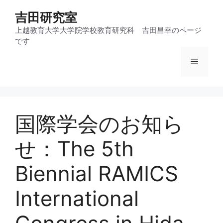
コ
吉田研究室
ン
テ
上越教育大学大学院学校教育研究科 吉田昌幸のページ
です
ン
ツ
メ
へ
ス
ニ
キ
ッ
国際学会のお知ら
プ
ュ
せ：The 5th
ー
Biennial RAMICS
International