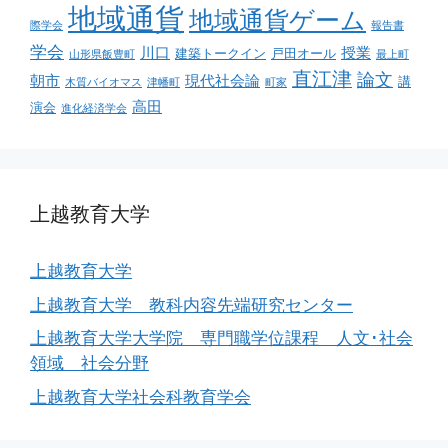
地域通貨
地域通貨ゲーム
際学会
報告書
学会
川口
授業
建築トークイン
戸田オール
山形県飯豊町
最上町
直江津
論文
朝市
現代社会論
講
木質バイオマス
津幡町
町家
高田
演会
進化経済学会
上越教育大学
上越教育大学
上越教育大学 教科内容先端研究センター
上越教育大学大学院 専門職学位課程 人文･社会
領域 社会分野
上越教育大学社会科教育学会