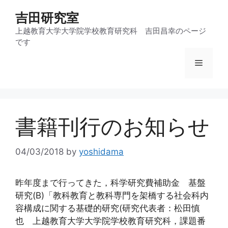
コ
吉田研究室
ン
テ
上越教育大学大学院学校教育研究科 吉田昌幸のページ
です
ン
ツ
メ
へ
ス
ニ
キ
ッ
書籍刊行のお知らせ
プ
ュ
04/03/2018
by
yoshidama
ー
昨年度まで行ってきた，科学研究費補助金 基盤
研究(B)「教科教育と教科専門を架橋する社会科内
容構成に関する基礎的研究(研究代表者：松田慎
也 上越教育大学大学院学校教育研究科，課題番