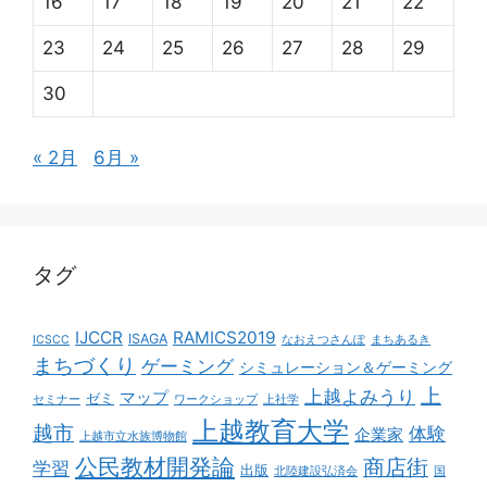
16
17
18
19
20
21
22
23
24
25
26
27
28
29
30
« 2月
6月 »
タグ
IJCCR
RAMICS2019
ISAGA
ICSCC
なおえつさんぽ
まちあるき
まちづくり
ゲーミング
シミュレーション＆ゲーミング
上
上越よみうり
マップ
ゼミ
セミナー
ワークショップ
上社学
上越教育大学
越市
体験
企業家
上越市立水族博物館
公民教材開発論
商店街
学習
出版
北陸建設弘済会
国