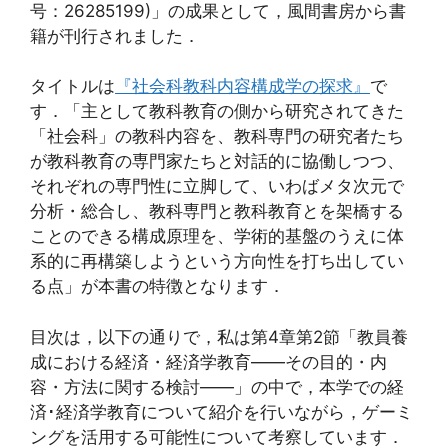
号：26285199)」の成果として，風間書房から書
籍が刊行されました．
タイトルは
『社会科教科内容構成学の探求』
で
す．「主として教科教育の側から研究されてきた
「社会科」の教科内容を、教科専門の研究者たち
が教科教育の専門家たちと対話的に協働しつつ、
それぞれの専門性に立脚して、いわばメタ次元で
分析・総合し、教科専門と教科教育とを架橋する
ことのできる構成原理を、学術的基盤のうえに体
系的に再構築しようという方向性を打ち出してい
る点」が本書の特徴となります．
目次は，以下の通りで，私は第4章第2節「教員養
成における経済・経済学教育――その目的・内
容・方法に関する検討――」の中で，本学での経
済･経済学教育について紹介を行いながら，ゲーミ
ングを活用する可能性について考察しています．