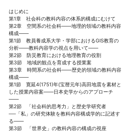
はじめに
第1章 社会科の教科内容の体系的構成にむけて
第2章 空間系の社会科――地理的領域の教科内容
構成――
第1節 教員養成系大学・学部におけるGIS教育の
分析――教科内容学の視点を用いて――
第2節 防災教育における地理教育の役割
第3節 地域的観点を育成する授業案
第3章 時間系の社会科――歴史的領域の教科内容
構成――
第1節 寛延4(1751)年(宝暦元年)高田地震を素材と
した授業内容案――日本史学からのアプローチ
――
第2節 「社会科的思考力」と歴史学研究者
──「私」の研究体験を教科内容構成学的に記述す
る――
第3節 「世界史」の教科内容の構成の視座