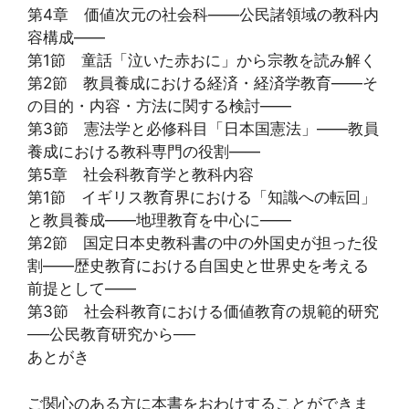
第4章 価値次元の社会科――公民諸領域の教科内
容構成――
第1節 童話「泣いた赤おに」から宗教を読み解く
第2節 教員養成における経済・経済学教育――そ
の目的・内容・方法に関する検討――
第3節 憲法学と必修科目「日本国憲法」――教員
養成における教科専門の役割――
第5章 社会科教育学と教科内容
第1節 イギリス教育界における「知識への転回」
と教員養成――地理教育を中心に――
第2節 国定日本史教科書の中の外国史が担った役
割――歴史教育における自国史と世界史を考える
前提として――
第3節 社会科教育における価値教育の規範的研究
──公民教育研究から──
あとがき
ご関心のある方に本書をおわけすることができま