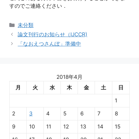
すのでご連絡ください．
カ
未分類
テ
論文刊行のお知らせ（IJCCR)
ゴ
「なおえつさんぽ」準備中
リ
ー
2018年4月
月
火
水
木
金
土
日
1
2
3
4
5
6
7
8
9
10
11
12
13
14
15