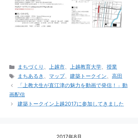
カ
まちづくり
、
上越市
、
上越教育大学
、
授業
テ
タ
まちあるき
、
マップ
、
建築トークイン
、
高田
ゴ
グ
「上教大生が直江津の魅力を動画で発信！」動
リ
画配信
ー
建築トークイン上越2017に参加してきました
2017年8月