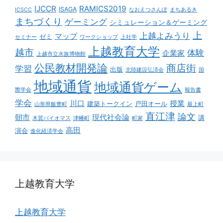
IJCCR
RAMICS2019
ISAGA
ICSCC
なおえつさんぽ
まちあるき
まちづくり
ゲーミング
シミュレーション＆ゲーミング
上
上越よみうり
マップ
ゼミ
セミナー
ワークショップ
上社学
上越教育大学
越市
体験
企業家
上越市立水族博物館
公民教材開発論
商店街
学習
出版
北陸建設弘済会
国
地域通貨
地域通貨ゲーム
際学会
報告書
学会
川口
授業
建築トークイン
戸田オール
山形県飯豊町
最上町
直江津
論文
朝市
現代社会論
講
木質バイオマス
津幡町
町家
高田
演会
進化経済学会
上越教育大学
上越教育大学