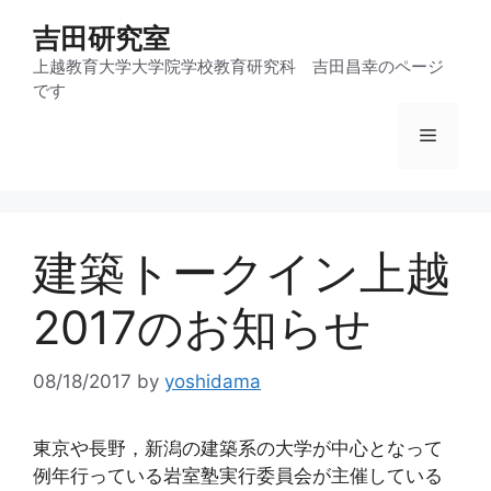
コ
吉田研究室
ン
テ
上越教育大学大学院学校教育研究科 吉田昌幸のページ
です
ン
ツ
メ
へ
ス
ニ
キ
ッ
建築トークイン上越
プ
ュ
2017のお知らせ
ー
08/18/2017
by
yoshidama
東京や長野，新潟の建築系の大学が中心となって
例年行っている岩室塾実行委員会が主催している