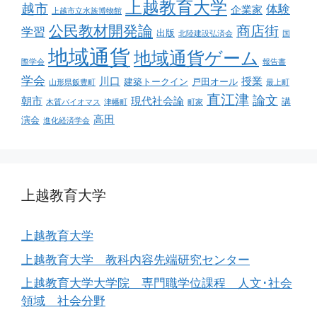
上越教育大学
越市
体験
企業家
上越市立水族博物館
公民教材開発論
商店街
学習
出版
北陸建設弘済会
国
地域通貨
地域通貨ゲーム
際学会
報告書
学会
川口
授業
建築トークイン
戸田オール
山形県飯豊町
最上町
直江津
論文
朝市
現代社会論
講
木質バイオマス
津幡町
町家
高田
演会
進化経済学会
上越教育大学
上越教育大学
上越教育大学 教科内容先端研究センター
上越教育大学大学院 専門職学位課程 人文･社会
領域 社会分野