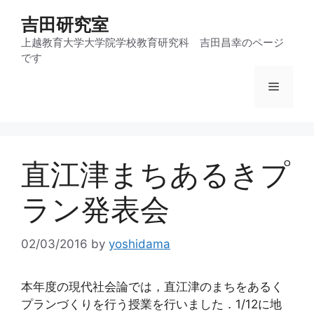
コ
吉田研究室
ン
テ
上越教育大学大学院学校教育研究科 吉田昌幸のページ
です
ン
ツ
メ
へ
ス
ニ
キ
ッ
直江津まちあるきプ
プ
ュ
ラン発表会
ー
02/03/2016
by
yoshidama
本年度の現代社会論では，直江津のまちをあるく
プランづくりを行う授業を行いました．1/12に地