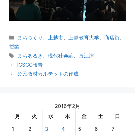
カ
まちづくり
、
上越市
、
上越教育大学
、
商店街
、
テ
授業
ゴ
タ
まちあるき
、
現代社会論
、
直江津
リ
グ
ICSCC報告
ー
公民教材カルテットの作成
2016年2月
月
火
水
木
金
土
日
1
2
3
4
5
6
7