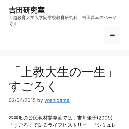
コ
吉田研究室
ン
テ
上越教育大学大学院学校教育研究科 吉田昌幸のページ
です
ン
ツ
メ
へ
ス
ニ
キ
ッ
「上教大生の一生」
プ
ュ
すごろく
ー
02/04/2015
by
yoshidama
本年度の公民教材開発論では，吉川肇子(2009)
「すごろくで語るライフヒストリー」『シミュレ