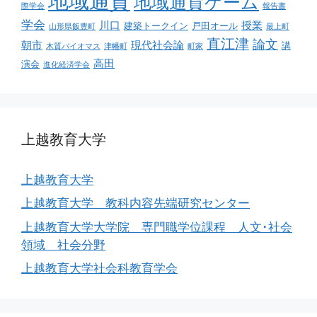
地域通貨
地域通貨ゲーム
際学会
報告書
学会
川口
授業
建築トークイン
戸田オール
山形県飯豊町
最上町
直江津
論文
朝市
現代社会論
講
木質バイオマス
津幡町
町家
高田
演会
進化経済学会
上越教育大学
上越教育大学
上越教育大学 教科内容先端研究センター
上越教育大学大学院 専門職学位課程 人文･社会
領域 社会分野
上越教育大学社会科教育学会