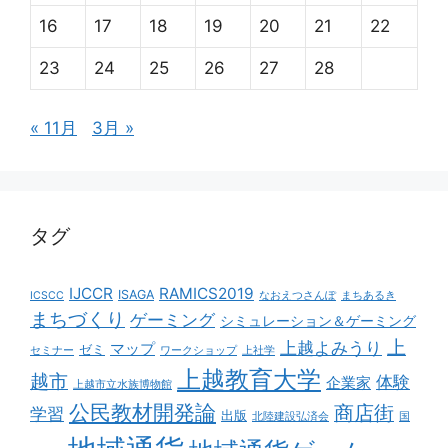
16
17
18
19
20
21
22
23
24
25
26
27
28
« 11月
3月 »
タグ
IJCCR
RAMICS2019
ISAGA
ICSCC
なおえつさんぽ
まちあるき
まちづくり
ゲーミング
シミュレーション＆ゲーミング
上
上越よみうり
マップ
ゼミ
セミナー
ワークショップ
上社学
上越教育大学
越市
体験
企業家
上越市立水族博物館
公民教材開発論
商店街
学習
出版
北陸建設弘済会
国