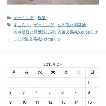
カ
ゲーミング
、
授業
テ
タ
すごろく
、
ゲーミング
、
公民教材開発論
ゴ
グ
地域通貨と報酬観に関する論文掲載のお知らせ
リ
IJCCR論文掲載のお知らせ
ー
2015年2月
月
火
水
木
金
土
日
1
2
3
4
5
6
7
8
9
10
11
12
13
14
15