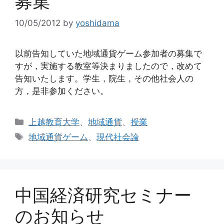
募集
10/05/2012
by
yoshidama
以前告知していた地域通貨ゲーム参加者の募集で
すが，実施する教室等決まりましたので，改めて
告知いたします。学生，院生，その他社会人の
方，是非参加ください。
カ
上越教育大学
、
地域通貨
、
授業
テ
タ
地域通貨ゲーム
、
現代社会論
ゴ
グ
リ
ー
中国経済研究セミナー
のお知らせ