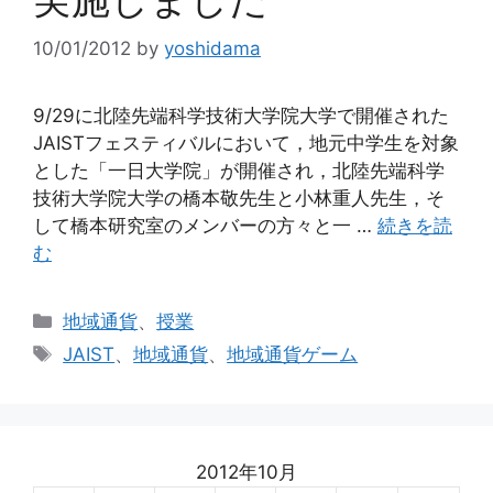
10/01/2012
by
yoshidama
9/29に北陸先端科学技術大学院大学で開催された
JAISTフェスティバルにおいて，地元中学生を対象
とした「一日大学院」が開催され，北陸先端科学
技術大学院大学の橋本敬先生と小林重人先生，そ
して橋本研究室のメンバーの方々と一 …
続きを読
む
カ
地域通貨
、
授業
テ
タ
JAIST
、
地域通貨
、
地域通貨ゲーム
ゴ
グ
リ
ー
2012年10月