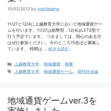
10/02/2012
by
yoshidama
11/27と12/4に上越教育大学において地域通貨ゲー
ムを行います。11/27は紙幣型，12/4はLETS型で
行う予定でいます。 つきましては，関心のある方
はぜひ参加ください。今のところ15名ほど募集し
ています。 時間は …
続きを読む
カ
上越教育大学
、
地域通貨
、
授業
テ
タ
上越教育大学
、
地域通貨ゲーム
、
現代社会論
ゴ
グ
リ
ー
地域通貨ゲームver.3を
実施しました