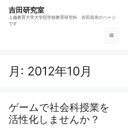
コ
吉田研究室
ン
テ
上越教育大学大学院学校教育研究科 吉田昌幸のページ
です
ン
ツ
メ
へ
ス
ニ
キ
ッ
月:
2012年10月
プ
ュ
ー
ゲームで社会科授業を
活性化しませんか？