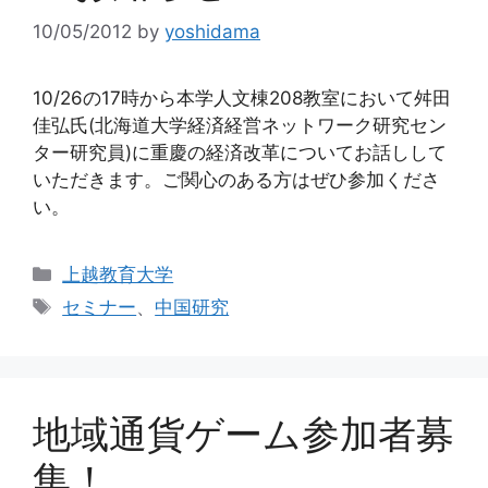
10/05/2012
by
yoshidama
10/26の17時から本学人文棟208教室において舛田
佳弘氏(北海道大学経済経営ネットワーク研究セン
ター研究員)に重慶の経済改革についてお話しして
いただきます。ご関心のある方はぜひ参加くださ
い。
カ
上越教育大学
テ
タ
セミナー
、
中国研究
ゴ
グ
リ
ー
地域通貨ゲーム参加者募
集！