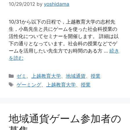
10/29/2012
by
yoshidama
10/31から以下の日程で，上越教育大学の志村先
生，小島先生と共にゲームを使った社会科授業の
活性化についてセミナーを開催します。 詳細は以
下の通りとなっています。社会科の授業などでゲ
ームを活用したい先生方でお時間のある方 …
続き
を読む
カ
ゼミ
、
上越教育大学
、
地域通貨
、
授業
テ
タ
ゲーミング
、
上越教育大学
、
授業
ゴ
グ
リ
ー
地域通貨ゲーム参加者の