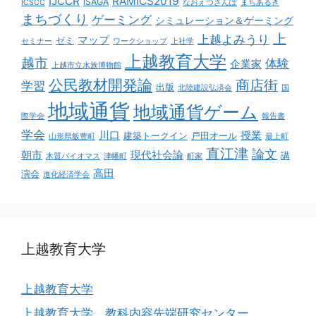
IJCCR
RAMICS2019
ISAGA
ICSCC
なおえつさんぽ
まちあるき
まちづくり
ゲーミング
シミュレーション＆ゲーミング
上
上越よみうり
マップ
ゼミ
セミナー
ワークショップ
上社学
上越教育大学
越市
体験
企業家
上越市立水族博物館
公民教材開発論
商店街
学習
出版
北陸建設弘済会
国
地域通貨
地域通貨ゲーム
際学会
報告書
学会
川口
授業
建築トークイン
戸田オール
山形県飯豊町
最上町
直江津
論文
朝市
現代社会論
講
木質バイオマス
津幡町
町家
高田
演会
進化経済学会
上越教育大学
上越教育大学
上越教育大学 教科内容先端研究センター