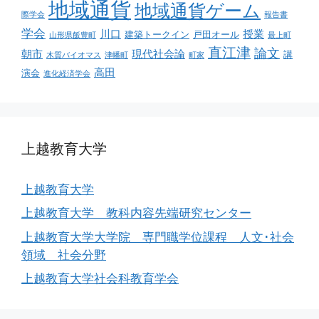
地域通貨
地域通貨ゲーム
際学会
報告書
学会
川口
授業
建築トークイン
戸田オール
山形県飯豊町
最上町
直江津
論文
朝市
現代社会論
講
木質バイオマス
津幡町
町家
高田
演会
進化経済学会
上越教育大学
上越教育大学
上越教育大学 教科内容先端研究センター
上越教育大学大学院 専門職学位課程 人文･社会
領域 社会分野
上越教育大学社会科教育学会