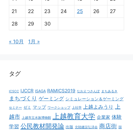
21
22
23
24
25
26
27
28
29
30
« 10月
1月 »
タグ
IJCCR
RAMICS2019
ISAGA
ICSCC
なおえつさんぽ
まちあるき
まちづくり
ゲーミング
シミュレーション＆ゲーミング
上
上越よみうり
マップ
ゼミ
セミナー
ワークショップ
上社学
上越教育大学
越市
体験
企業家
上越市立水族博物館
公民教材開発論
商店街
学習
出版
北陸建設弘済会
国