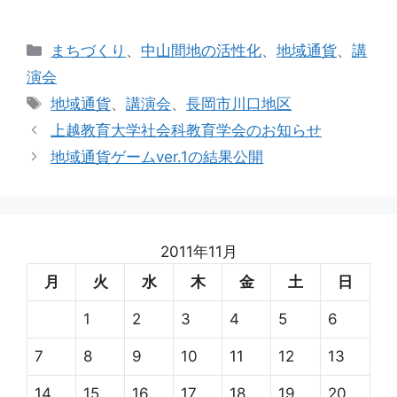
カ
まちづくり
、
中山間地の活性化
、
地域通貨
、
講
テ
演会
ゴ
タ
地域通貨
、
講演会
、
長岡市川口地区
リ
グ
上越教育大学社会科教育学会のお知らせ
ー
地域通貨ゲームver.1の結果公開
2011年11月
月
火
水
木
金
土
日
1
2
3
4
5
6
7
8
9
10
11
12
13
14
15
16
17
18
19
20