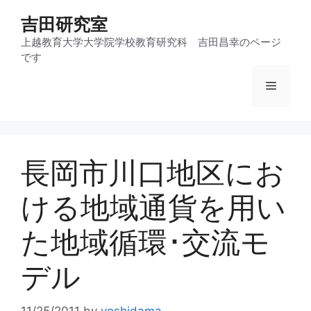
コ
吉田研究室
ン
テ
上越教育大学大学院学校教育研究科 吉田昌幸のページ
です
ン
ツ
メ
へ
ス
ニ
キ
ッ
長岡市川口地区にお
プ
ュ
ける地域通貨を用い
ー
た地域循環･交流モ
デル
11/25/2011
by
yoshidama