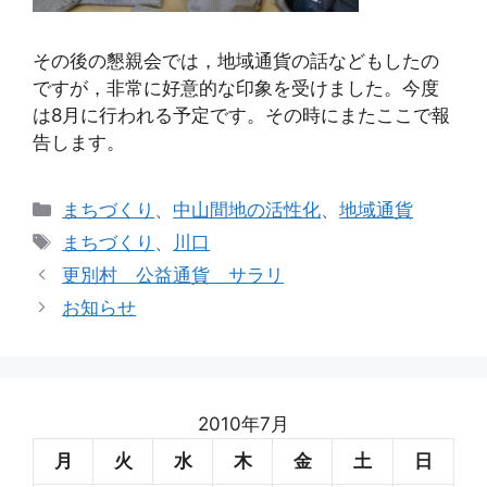
その後の懇親会では，地域通貨の話などもしたの
ですが，非常に好意的な印象を受けました。今度
は8月に行われる予定です。その時にまたここで報
告します。
カ
まちづくり
、
中山間地の活性化
、
地域通貨
テ
タ
まちづくり
、
川口
ゴ
グ
更別村 公益通貨 サラリ
リ
お知らせ
ー
2010年7月
月
火
水
木
金
土
日