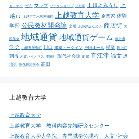
上
上越よみうり
マップ
ゼミ
セミナー
ワークショップ
上社学
上越教育大学
越市
体験
企業家
上越市立水族博物館
公民教材開発論
商店街
学習
出版
北陸建設弘済会
国
地域通貨
地域通貨ゲーム
際学会
報告書
学会
川口
授業
建築トークイン
戸田オール
山形県飯豊町
最上町
直江津
論文
朝市
現代社会論
講
木質バイオマス
津幡町
町家
高田
演会
進化経済学会
上越教育大学
上越教育大学
上越教育大学 教科内容先端研究センター
上越教育大学大学院 専門職学位課程 人文･社会