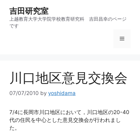
コ
吉田研究室
ン
テ
上越教育大学大学院学校教育研究科 吉田昌幸のページ
です
ン
ツ
メ
へ
ス
ニ
キ
ッ
川口地区意見交換会
プ
ュ
07/07/2010
by
yoshidama
ー
7/4に長岡市川口地区において，川口地区の20-40
代の住民を中心とした意見交換会が行われまし
た。