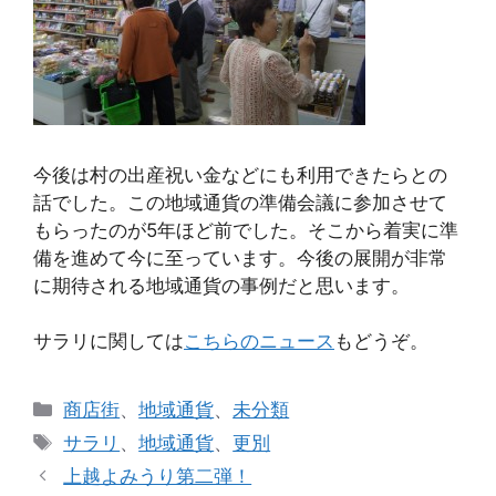
今後は村の出産祝い金などにも利用できたらとの
話でした。この地域通貨の準備会議に参加させて
もらったのが5年ほど前でした。そこから着実に準
備を進めて今に至っています。今後の展開が非常
に期待される地域通貨の事例だと思います。
サラリに関しては
こちらのニュース
もどうぞ。
カ
商店街
、
地域通貨
、
未分類
テ
タ
サラリ
、
地域通貨
、
更別
ゴ
グ
上越よみうり第二弾！
リ