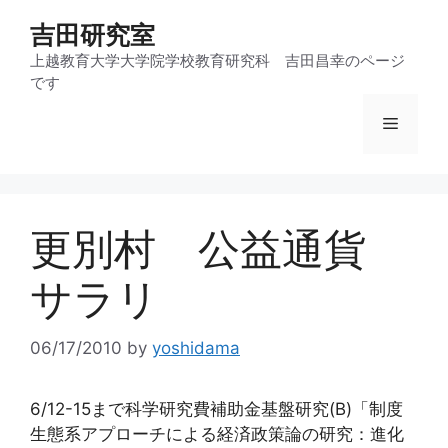
コ
吉田研究室
ン
テ
上越教育大学大学院学校教育研究科 吉田昌幸のページ
です
ン
ツ
メ
へ
ス
ニ
キ
ッ
更別村 公益通貨
プ
ュ
サラリ
ー
06/17/2010
by
yoshidama
6/12-15まで科学研究費補助金基盤研究(B)「制度
生態系アプローチによる経済政策論の研究：進化