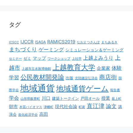
タグ
IJCCR
RAMICS2019
ISAGA
ICSCC
なおえつさんぽ
まちあるき
まちづくり
ゲーミング
シミュレーション＆ゲーミング
上
上越よみうり
マップ
ゼミ
セミナー
ワークショップ
上社学
上越教育大学
越市
体験
企業家
上越市立水族博物館
公民教材開発論
商店街
学習
出版
北陸建設弘済会
国
地域通貨
地域通貨ゲーム
際学会
報告書
学会
川口
授業
建築トークイン
戸田オール
山形県飯豊町
最上町
直江津
論文
朝市
現代社会論
講
木質バイオマス
津幡町
町家
高田
演会
進化経済学会